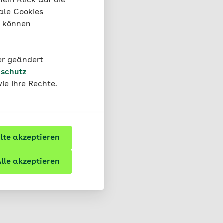
nem Klick auf die
ale Cookies
“ können
der geändert
schutz
ie Ihre Rechte.
te akzeptieren
lle akzeptieren