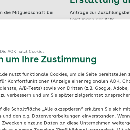
Erstattung u
 die Mitgliedschaft bei
Anträge zur Zuzahlungsbef
Leistungen der AOK.
Alle Anträge zu Erstattu
Antrag auf Fahrkosteners
 Die AOK nutzt Cookies
en um Ihre Zustimmung
Antrag auf Befreiung von
de nutzt funktionale Cookies, um die Seite bereitstellen
ht
Antrag auf Erstattung des
 für Komfortfunktionen (Anzeige einer regionalen AOK, Ch
Behandlungen
ienste, A/B-Tests) sowie von Dritten (z.B. Google, Adobe,
cherung
ie zu verbessern und um Sie später zielgerichtet anspreche
Antrag auf Kostenerstatt
f die Schaltfläche „Alle akzeptieren“ erklären Sie sich mi
Erstattungen und Rechnun
s und den o.g. Datenverarbeitungen einverstanden. Wenn 
g. Zwecken einzelne Daten an diese Unternehmen weiter