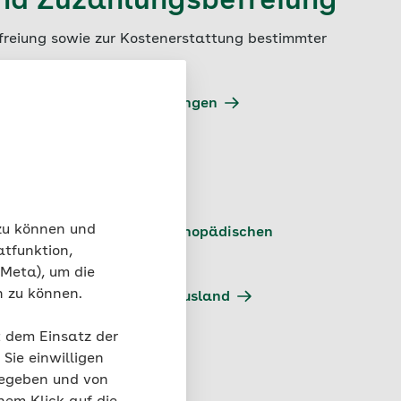
nd Zuzahlungsbefreiung
reiung sowie zur Kostenerstattung bestimmter
ngen und Zuzahlungsbefreiungen
tattung
 Zuzahlungen
 zu können und
 Eigenanteils bei kieferorthopädischen
atfunktion,
 Meta), um die
n zu können.
ung für Behandlungen im Ausland
t dem Einsatz der
gen einreichen
Sie einwilligen
gegeben und von