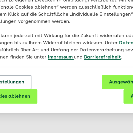
uch zu eigenen Zwecken (Profilbildung) verarbeitet. Mit ei
ionale Cookies ablehnen“ werden ausschließlich funktion
nem Klick auf die Schaltfläche „Individuelle Einstellungen
ellungen vorgenommen werden.
Auskünfte
 kann jederzeit mit Wirkung für die Zukunft widerrufen o
ungen bis zu Ihrem Widerruf bleiben wirksam. Unter
Daten
m persönliche Daten und
usführlich über Art und Umfang der Datenverarbeitung sow
onen finden Sie unter
Impressum
und
Barrierefreiheit
.
ten
nstellungen
Ausgewähl
ies ablehnen
A